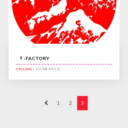
？-FACTORY
CYCLING
|
2019年4月1日
1
2
3