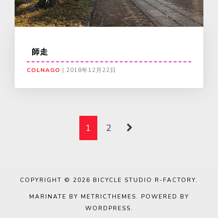
師走
COLNAGO
|
2018年12月22日
1
2
COPYRIGHT © 2026
BICYCLE STUDIO R-FACTORY
.
MARINATE BY METRICTHEMES
. POWERED BY
WORDPRESS
.