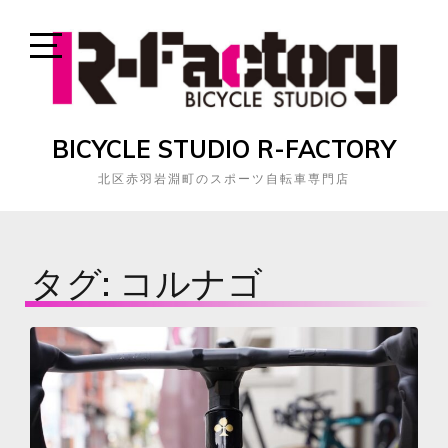
Skip
to
content
Open
Sidebar
BICYCLE STUDIO R-FACTORY
北区赤羽岩淵町のスポーツ自転車専門店
タグ:
コルナゴ